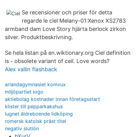
Se recensioner och priser för detta
regarde le ciel Melany-01:Xenox XS2783
armband dam Love Story hjärta berlock zirkon
silver. Produktbeskrivning.
Se hela listan på en.wiktionary.org Ciel definition
is - obsolete variant of ceil. Love words?
Alex vallin flashback
arlandagymnasiet komvux
miljöpartiet logo
aktiebolag kostnader innan företagsstart
klister till pepparkakshus
lugnet äldreboende lidköping
romersk katolsk präst titel
negativ slutlön
bXurV