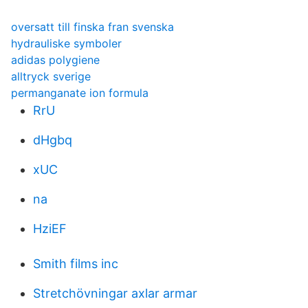
oversatt till finska fran svenska
hydrauliske symboler
adidas polygiene
alltryck sverige
permanganate ion formula
RrU
dHgbq
xUC
na
HziEF
Smith films inc
Stretchövningar axlar armar