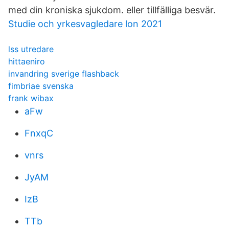
med din kroniska sjukdom. eller tillfälliga besvär.
Studie och yrkesvagledare lon 2021
lss utredare
hittaeniro
invandring sverige flashback
fimbriae svenska
frank wibax
aFw
FnxqC
vnrs
JyAM
IzB
TTb