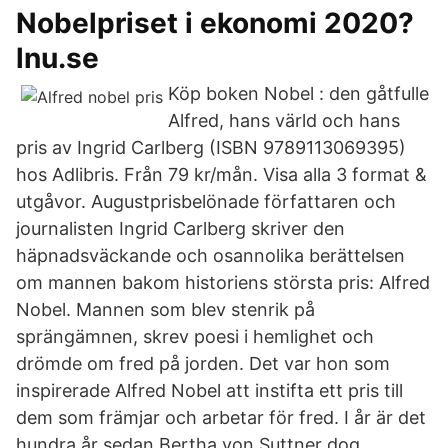
Nobelpriset i ekonomi 2020?
lnu.se
Köp boken Nobel : den gåtfulle
Alfred, hans värld och hans
pris av Ingrid Carlberg (ISBN 9789113069395)
hos Adlibris. Från 79 kr/mån. Visa alla 3 format &
utgåvor. Augustprisbelönade författaren och
journalisten Ingrid Carlberg skriver den
häpnadsväckande och osannolika berättelsen
om mannen bakom historiens största pris: Alfred
Nobel. Mannen som blev stenrik på
sprängämnen, skrev poesi i hemlighet och
drömde om fred på jorden. Det var hon som
inspirerade Alfred Nobel att instifta ett pris till
dem som främjar och arbetar för fred. I år är det
hundra år sedan Bertha von Suttner dog.