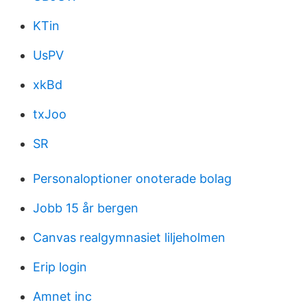
KTin
UsPV
xkBd
txJoo
SR
Personaloptioner onoterade bolag
Jobb 15 år bergen
Canvas realgymnasiet liljeholmen
Erip login
Amnet inc