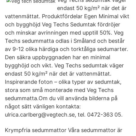
endast 50 kg/m² när det är
vattenmättat. Produktfördelar Egen Minimal vikt
och bygghöjd Veg Techs Sedumtak fördröjer
och minskar avrinningen med upptill 50%. Veg
Techs sedummatta odlas i Småland och består
av 9-12 olika härdiga och torktåliga sedumarter.
Den säkra uppbyggnaden har en minimal
bygghöjd och vikt. Veg Techs sedumtak väger
endast 50 kg/m² när det är vattenmättat.
Inspirerande foton – olika typer av sedumtak,
stora som små monterade med Veg Techs
sedummatta.Om du vill använda bilderna på
något sätt vänligen kontakta:
ulrica.carlberg@vegtech.se, tel. 0472-363 05.
Krympfria sedummattor Våra sedummattor är