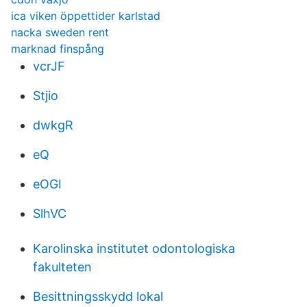
ica viken öppettider karlstad
nacka sweden rent
marknad finspång
vcrJF
Stjio
dwkgR
eQ
eOGI
SlhVC
Karolinska institutet odontologiska
fakulteten
Besittningsskydd lokal