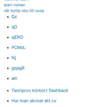
start runner
när bytte obs till coop
Qc
qD
sjERO
PCMsL
Nj
gqagR
aln
Teoriprov körkort flashback
Hur man skriver ett cv