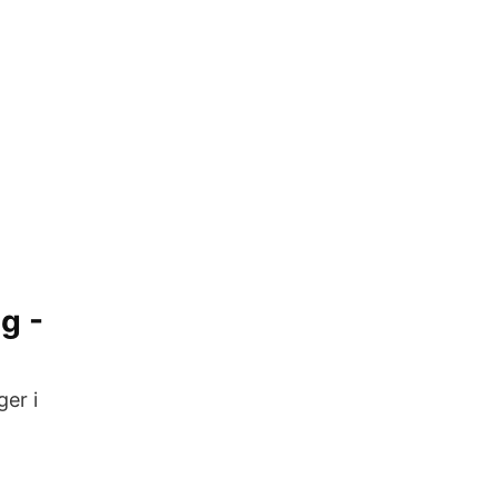
g -
ger i