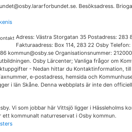
bundet@osby.lararforbundet​.se. Besöksadress. Briog
kenis
Adress: Västra Storgatan 35 Postadress: 283
Fakturaadress: Box 114, 283 22 Osby Telefon
1 86 kommun@osby.se Organisationsnummer: 21200
utbildningen. Osby Lärcenter; Vanliga frågor om Ko
uppgifter - Nedan hittar du Kontaktinformation, till
faxnummer, e-postadress, hemsida och Kommunhuset
er i län Skåne. Denna webbplats är inte den officiel
sby. Vi som jobbar här Vittsjö ligger i Hässleholms 
r ett kommunalt naturreservat i Osby kommun.
sters