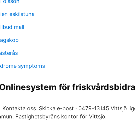
i olsson
ien eskilstuna
llbud mall
etagskop
ästerås
ndrome symptoms
Onlinesystem för friskvårdsbidra
Kontakta oss. Skicka e-post · 0479-​13145 Vittsjö lig
un. Fastighetsbyråns kontor för Vittsjö.