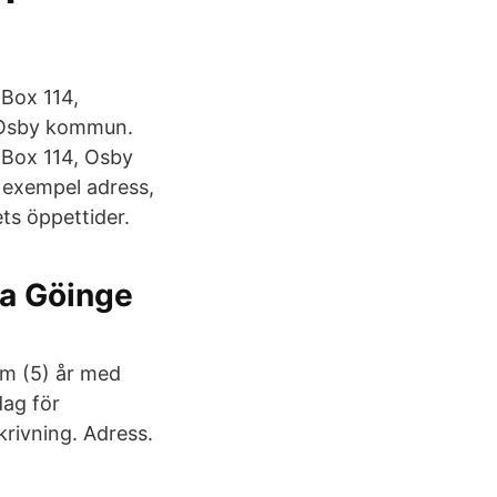
 Box 114,
; Osby kommun.
 Box 114, Osby
 exempel adress,
s öppettider.
ra Göinge
em (5) år med
dag för
rivning. Adress.