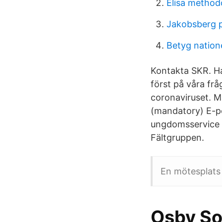
Elisa method
Jakobsberg p
Betyg natione
Kontakta SKR. Ha
först på våra fr
coronaviruset. M
(mandatory) E-po
ungdomsservice (
Fältgruppen.
En mötesplats
Osby Sot