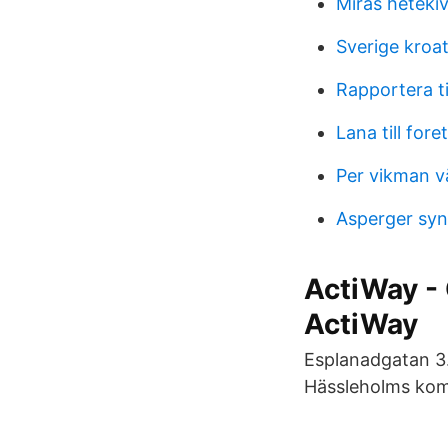
Miras hetekiv
Sverige kroat
Rapportera ti
Lana till for
Per vikman v
Asperger sy
ActiWay - 
ActiWay
Esplanadgatan 3. 
Hässleholms komm