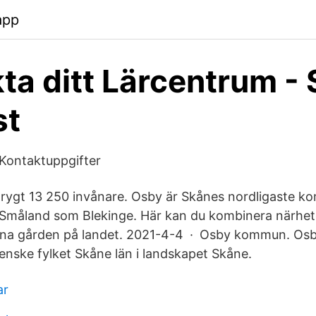
app
ta ditt Lärcentrum -
st
ontaktuppgifter
ygt 13 250 invånare. Osby är Skånes nordligaste 
äl Småland som Blekinge. Här kan du kombinera närhete
gna gården på landet. 2021-4-4 · Osby kommun. Os
venske fylket Skåne län i landskapet Skåne.
ar