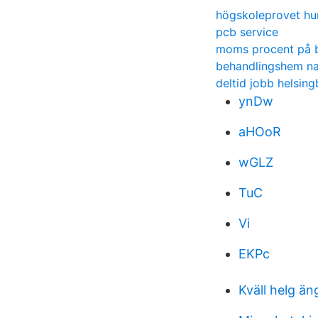
högskoleprovet hur 
pcb service
moms procent på 
behandlingshem na
deltid jobb helsin
ynDw
aHOoR
wGLZ
TuC
Vi
EKPc
Kväll helg ä