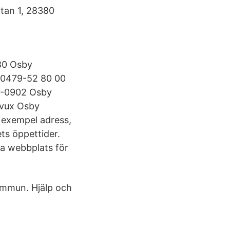
atan 1, 28380
 80 Osby
: 0479-52 80 00
0-0902 Osby
mvux Osby
 exempel adress,
s öppettider.
la webbplats för
kommun. Hjälp och