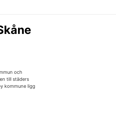
 Skåne
kommun och
n till städers
by kommune ligg