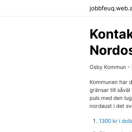
jobbfeuq.web.
Kontak
Nordo
Osby Kommun - K
Kommunen har dr
gränsar till såv
puls med den lu
nordaust i det s
1300 kr i doll