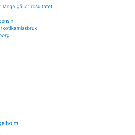
länge gäller resultatet
bensin
rkotikamissbruk
gborg
ngelholm