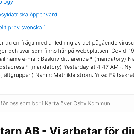
ology
sykiatriska öppenvård
llt prov svenska 1
r du en fråga med anledning av det pågående virusut
ågor och svar som finns här på webbplatsen. Covid-1
ail name e-mail: Beskriv ditt ärende * (mandatory) 
stadress * (mandatory) Yesterday at 4:47 AM ·. Ny f
fältgruppen) Namn: Mathilda ström. Yrke: Fältsekret
 för oss som bor i Karta över Osby Kommun.
arn AB - Vi arbetar för di