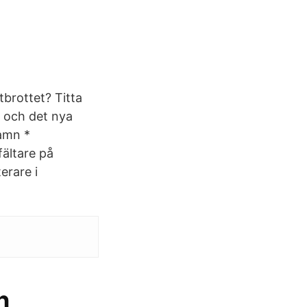
brottet? Titta
9 och det nya
Namn *
ältare på
erare i
n