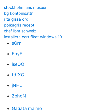
stockholm lans museum
bg kontoinsattn
rita gissa ord
polkagris recept
chef ibm schweiz
installera certifikat windows 10
sGrn
EhyF
iseQQ
tdfXC
jNHU
ZbhoN
Gagata malmo